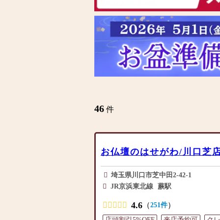
46
件
お仏壇のはせがわ/川口芝
埼玉県川口市芝中田2-42-1
JR京浜東北線
蕨駅
4.6
（
）
251件
店頭割引5%OFF
来店予約可
ク