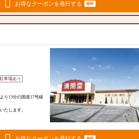
お得なクーポンを発行する
リーズナブルな価格で
無料
ております。1,000種
合ったお仏壇・お仏具
統的な木製の仏壇やモ
トなサイズの仏壇な
とができます。仏壇の
意しておりますので、
家具メーカー「カリモ
ていただけます。
にあったモダンなお仏
牌や線香、ろうそくや
専門メーカーと作り上
アイテムも豊富に揃え
人と偲ぶ人をつなぐ新
に合わせて、お求めい
です。品質に妥協せ
駐車場あり
す。お客様に長くご利
のご相談
を取り扱っております
ボタン」からお申込くだ
ただけます。
り13分の国道17号線
に丁寧にお応えいたし
ります。お電話時に「い
ご相談にも親身にお答
いたします。
。お客様のご満足度を
相談や商品ご購入のお手
提供いたします。
なご供養に寄り添い、
は伝統型から最新のモ
度、当店にお越しくだ
おります。
お得なクーポンを発行する
無料