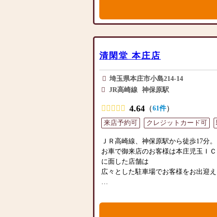
越しください。当店は幅広い品揃えと
牌・お線香・お念珠等、豊富にご用意し
お客様をお迎えしています。
類以上の組み合わせの中からお客様に
仏壇には様々な種類がございます。伝
をご提案いたします。
ダンなデザインの仏壇、またコンパク
ど、お客様のご要望に合わせて選ぶこ
≪「カリモク家具」との協同開発≫
清閑堂 本庄店
素材や彫刻、仏像の種類も豊富にご用
お仏壇のはせがわは、日本を代表する
心からご供養いただける仏壇を見つけ
ク家具」との協同開発で、現代の住宅
さらに、仏具も充実しております。位
埼玉県本庄市小島214-14
壇を作っています。他にも国内の家具
花立てなど、お仏壇のセットや個別の
JR高崎線
神保原駅
げたお仏壇コレクションがあり、祈る
ております。お好みやご自宅のお仏壇
しいカタチを提案します。
ただけます。
4.64
（
）
61件
当店の魅力は、品質と価格のバランス
≪はせがわ店舗サービスのご案内≫
来店予約可
クレジットカード可
ず、お求めやすい価格を実現していま
●仏壇・仏具・お墓・相続・遺品整理
用いただけるような耐久性のある商品
ＪＲ高崎線、神保原駅から徒歩17分。
●ご来店予約(ページ内の「来店予約
ので、安心してお買い物をお楽しみい
お車で御来店のお客様は本庄児玉ＩＣよ
さい)
また、スタッフ一同、お客様のご要望
に面した店舗は
●お電話(ご相談や商品のご注文を承
ます。お仏壇や仏具に関するご質問や
広々とした駐車場でお客様をお出迎え
い仏壇を見た」とお伝えください)
えし、最適なアドバイスをいたします
●訪問(はせがわの専門スタッフがご
最優先に考え、心からのおもてなしを
店舗は平成26年1月にリニューアル！
続きを致します)
お仏壇のはせがわでは、お客様の大切
ゆったりとした落ち着きのある店内に
お手伝いさせていただきます。ぜひ一
ダン仏壇まで様々な種類を取り揃えて
≪お仏壇のはせがわよりお客様へ≫