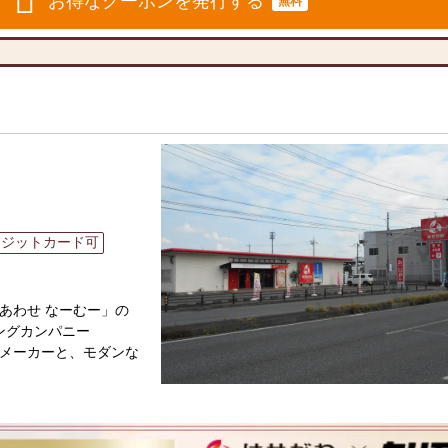
お得なクーポンを発行する
無料
レゼント（￥1,090
提灯を無料贈呈
OFF
でご利用可能
＝
実施中♪
レジットカード可
所墓石、ご法要まで一
で、大切な方のご供
をいたします。
あわせ なーむー」の
らお気軽にご相談くだ
ングカンパニー
もご安心いただけま
メーカーと、モダンな
対策を実施しておりま
と東証上場の信頼。創