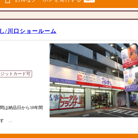
をご覧いただけます。
お仏壇のはせがわにお
ます。」
新のデザイン墓石を展
リーズナブルな価格で
いただけるお墓をご提
統的な木製の仏壇やモ
トなサイズの仏壇な
し/川口ショールーム
とができます。仏壇の
意しておりますので、
員であるペット専門の
ていただけます。
牌や線香、ろうそくや
地から自由霊園まで
アイテムも豊富に揃え
に合わせて、お求めい
レジットカード可
です。品質に妥協せ
店くださいませ。
す。お客様に長くご利
しております。
を取り扱っております
ただけます。
に丁寧にお応えいたし
間は納品日から10年間
ご相談にも親身にお答
。お客様のご満足度を
ます
提供いたします。
なご供養に寄り添い、
現