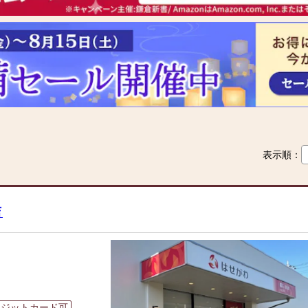
表示順：
店
レジットカード可