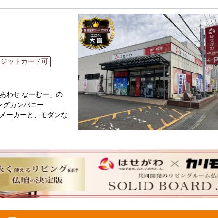
合ったお仏壇・お仏具
家具メーカー「カリモ
にあったモダンなお仏
レジットカード可
専門メーカーと作り上
人と偲ぶ人をつなぐ新
あわせ なーむー」の
ングカンパニー
メーカーと、モダンな
のご相談
ボタン」からお申込くだ
ります。お電話時に「い
と東証上場の信頼。創
、年間約25,000基
相談や商品ご購入のお手
ています。「お仏壇のはせ
場づくり）の形をご提
った供養の形につい
ざいましたら、ぜひ、
お仏壇のはせがわにお
仏壇・お仏具・お位