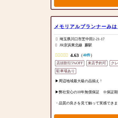
さい。心地よい空間で、お仏壇や仏具
「仏壇や仏具をお探しでしたら、ぜひ
スタッフ一同、心よりお待ちしており
また、屋外の墓石展示場では、常に最
越しください。当店は幅広い品揃えと
示。
お客様をお迎えしています。
安心と信頼の施工でお客様の心が満足
仏壇には様々な種類がございます。伝
供いたします。
ダンなデザインの仏壇、またコンパク
メモリアルプランナーみは
ど、お客様のご要望に合わせて選ぶこ
その他にもお位牌や小物の他、
素材や彫刻、仏像の種類も豊富にご用
埼玉県川口市芝中田2-21-17
近年人気の手元供養や大切な家族の一
心からご供養いただける仏壇を見つけ
JR京浜東北線
蕨駅
供養用品も多数取り揃えております。
さらに、仏具も充実しております。位
また墓地をお探しのお客様には寺院墓
花立てなど、お仏壇のセットや個別の
4.63
（
）
40件
様々な墓地をご案内しております。
ております。お好みやご自宅のお仏壇
店頭割引5%OFF
来店予約可
ク
ただけます。
まずはお下見だけでも結構です。
当店の魅力は、品質と価格のバランス
駐車場あり
クーポンを発行のうえ、お気軽にご来
ず、お求めやすい価格を実現していま
従業員スタッフ一同こころよりお待ち
用いただけるような耐久性のある商品
▶周辺地域最大級の品揃え !
ので、安心してお買い物をお楽しみい
また、スタッフ一同、お客様のご要望
▶弊社安心の10年無償保証 ※保証期
ます。お仏壇や仏具に関するご質問や
えし、最適なアドバイスをいたします
・品質の良さを見て触って実感でき
最優先に考え、心からのおもてなしを
お仏壇のはせがわでは、お客様の大切
・工場直販による高品質・低価格を実