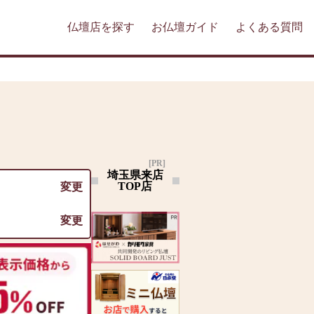
仏壇店を探す
お仏壇ガイド
よくある質問
[PR]
埼玉県来店
TOP店
変更
変更