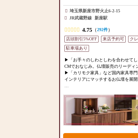
類以上の組み合わせの中からお客様に
埼玉県新座市野火止6-2-15
をご提案いたします。
JR武蔵野線
新座駅
≪「カリモク家具」との協同開発≫
4.75
（
）
292件
お仏壇のはせがわは、日本を代表する
ク家具」との協同開発で、現代の住宅
店頭割引5%OFF
来店予約可
ク
壇を作っています。他にも国内の家具
駐車場あり
げたお仏壇コレクションがあり、祈る
しいカタチを提案します。
▶「お手々のしわとしわを合わせてし
CMでおなじみ。仏壇販売のリーディ
≪はせがわ店舗サービスのご案内≫
▶「カリモク家具」など国内家具専門
●仏壇・仏具・お墓・相続・遺品整理
インテリアにマッチするお仏壇を展開
●ご来店予約(ページ内の「来店予約
さい)
◆◆ お陰様で創業94年 ◆◆
●お電話(ご相談や商品のご注文を承
国内130店舗以上のスケールメリット
い仏壇を見た」とお伝えください)
業以来、親切・丁寧な説明と対応を心がけ
●訪問(はせがわの専門スタッフがご
のお仏壇、約3,000基のお墓を納め
続きを致します)
がわ」では、さまざまな供養（対話の
案しております。ご自身、ご家族にあ
≪お仏壇のはせがわよりお客様へ≫
て、迷うことや、お困りのことなどご
「仏壇や仏具をお探しでしたら、ぜひ
お気軽にご相談ください。店内にはお