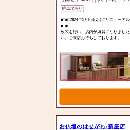
駐車場あり
■□■□2024年5月8日(水)にリニュー
■□■□
改装を行い、店内が綺麗になりました
い。ご来店お待ちしております。
▶「お手々のしわとしわを合わせてし
CMでおなじみ。仏壇販売のリーディ
▶「カリモク家具」など国内家具専門
インテリアにマッチするお仏壇を展開
◆◆ お陰様で創業94年 ◆◆
国内130店舗以上のスケールメリット
業以来、親切・丁寧な説明と対応を心がけ
のお仏壇、約3,000基のお墓を納め
がわ」では、さまざまな供養（対話の
案しております。ご自身、ご家族にあ
て、迷うことや、お困りのことなどご
お気軽にご相談ください。店内にはお
お仏壇のはせがわ/新座店
牌・お線香・お念珠等、豊富にご用意し