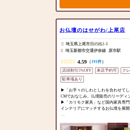
寧に説明
3．便利な「お仏壇お手入れセット」をプ
相当）
4．お仏壇長期保証
お仏壇のはせがわ/上尾店
5．新盆をお迎えになる方は、新盆用
（￥3,080相当）
6．次回来店時から、店内商品 ５％
埼玉県上尾市日の出2-3
7．ご葬儀料金 最大７万円 割引き
埼玉新都市交通伊奈線
原市駅
＝＝＝＝＝＝＝＝＝＝＝＝＝＝＝＝＝
4.59
（
）
191件
＼仏事のことなら／なんでも相談会 
店頭割引5%OFF
来店予約可
ク
弊社ではお仏壇はもちろんご葬儀、墓
貫したプランニングをしておりますの
駐車場あり
養、スタッフ一同心を込めてお手伝い
▶「お手々のしわとしわを合わせてし
仏事に関するお悩みなどございました
CMでおなじみ。仏壇販売のリーディ
さいませ。窓口ひとつで後継者の方に
▶「カリモク家具」など国内家具専門
す。
インテリアにマッチするお仏壇を展開
●当店では以下の新型コロナウイルス
◆◆ お陰様で創業94年 ◆◆
すので、安心してご来店下さい。
国内130店舗以上のスケールメリット
・店舗に消毒液の設置