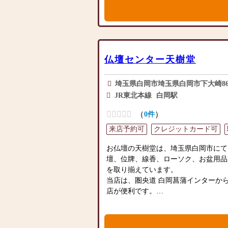
お手伝いさせていただきます。ぜひ一
さい。心地よい空間で、お仏壇や仏具
・ミニ仏壇～モダン仏壇～工芸仏壇ま
スタッフ一同、心よりお待ちしており
・アフターも万全で末永い安心保証
・店頭に専用駐車場完備
仏壇センター天樹堂
伝統工芸品のお仏壇をはじめ、近年人
埼玉県白岡市埼玉県白岡市下大崎862
壇（家具調仏壇）や和室・リビングど
JR東北本線
白岡駅
モダン仏壇、神棚や神徒壇まで常時２
り、豊富な品揃えの大型ショールーム
（
）
0件
「メモリアルプランナーみはし」では
来店予約可
クレジットカード可
バイザーが多数在籍。お客様のニーズ
びいただけます。
お仏壇の天樹堂は、埼玉県白岡市にて
壇、位牌、線香、ローソク、お盆用品
～近隣のお客様には無料送迎もやって
を取り揃えています。
にご連絡ください～
当店は、圏央道 白岡菖蒲インターか
店が便利です。
＝＝ お仏壇購入特典♪みはしの安心
駐車場も完備しております。皆様のお
1．安心の10年無償保証
ます。
2．配送料無料、設置、飾りつけまで
プロによる無料配送設置サービス！飾