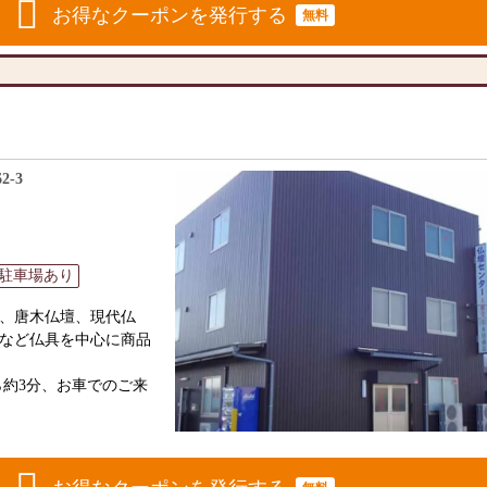
度、当店にお越しくだ
お得なクーポンを発行する
無料
をご覧いただけます。
で多種多様の品揃え
ます。」
気のお洒落なモダン仏
-3
ちらでも設置できる和
００台程展示してお
です。
、経験豊富な仏壇アド
駐車場あり
に合ったお仏壇がお選
、唐木仏壇、現代仏
など仏具を中心に商品
おりますので、お気軽
ら約3分、お車でのご来
サービス ＝＝
越しをお待ちしており
無料
りつけや使用方法も丁