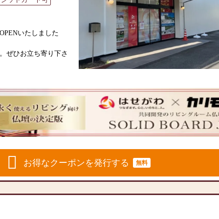
アルOPENいたしました
。ぜひお立ち寄り下さ
あわせ なーむー」の
ングカンパニー
メーカーと、モダンな
と東証上場の信頼。創
、年間約25,000基
お得なクーポンを発行する
無料
ています。「お仏壇のはせ
場づくり）の形をご提
った供養の形につい
ざいましたら、ぜひ、
仏壇・お仏具・お位
ております。1,000種