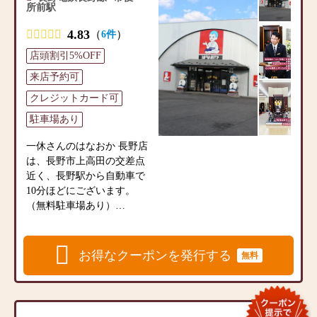
所前駅
4.83
（
）
6件
店頭割引5%OFF
来店予約可
クレジットカード可
駐車場あり
一休さんのはなおか 長野店
は、長野市上高田の交差点
近く、長野駅から自動車で
10分ほどにございます。
（無料駐車場あり）
家具調デザインが特徴で洋
間にも置きやすいモダン仏
壇やタンスの上に置く上置
お得なクーポンを発行する
無料
仏壇、伝統的な大型仏壇
（金仏壇）などを始め、常
時200点ほどの商品を取り揃
えております。また、敷地