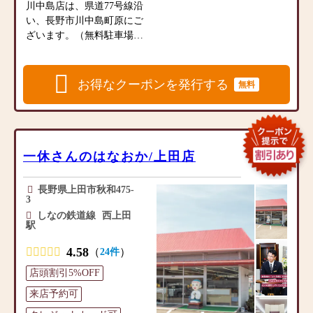
けでなく、お客様のご供養
川中島店は、県道77号線沿
ク、香炉、神棚、掛軸、提
のお気持ちに寄り添いたい
い、長野市川中島町原にご
灯、フラワーアレンジメン
と思っております。
ざいます。（無料駐車場あ
ト、お神輿、地蔵ガーデニ
お客様のお話をお聞きでき
り）
ング石材、ペット墓、墓
るよう、プロのアドバイザ
毎日のお参りに欠かせない
石、墓石用品、墓地・霊
ーが丁寧に対応いたしま
お線香やローソク、フラワ
お得なクーポンを発行する
無料
園、庭灯篭、他
す。どうぞ、お気軽にお声
ーアレンジメントなどの小
◎営業時間9：30～18：00
掛けください。
物商品の品揃えも充実、専
定休日：水曜日・第1第3火
門店として地域の皆様のご
曜日
【仏事に必要な商品を豊富
要望にお応えできるよう営
に品揃え】
業しております。
一休さんのはなおか/上田店
【近隣の墓地情報】
お線香やローソクなど日常
家具調デザインが特徴で洋
●常福寺墓地：長野県長野市
的に利用する仏具をはじ
間にも置きやすいモダン仏
風間1838
長野県上田市秋和475-
め、家具調デザインが特徴
壇やタンスの上に置く上置
3
墓地の隣がすぐ駐車場でお
で洋間にも置きやすいモダ
仏壇、伝統的な大型仏壇な
しなの鉄道線
西上田
参りが楽な寺院
ン仏壇やタンスの上に置く
駅
どを始め、常時200点ほどの
広い境内墓地があり、いつ
上置仏壇、伝統的な大型仏
お仏壇を取り揃えておりま
もご住職が見てくれるので
4.58
壇、金仏壇などを始め、常
（
）
24件
す。また、敷地内には墓石
安心。
時200点ほどのお仏壇を取り
展示場もございます。
店頭割引5%OFF
揃えております。また、毎
●如法寺霊園：長野市若穂綿
来店予約可
日のお参りに欠かせないお
【ご希望やお悩みをご相談
内7242
線香やローソク、フラワー