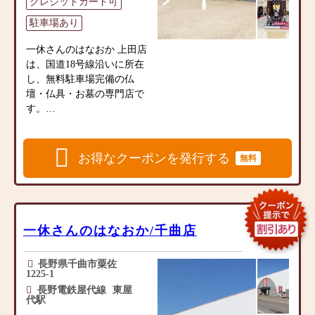
ください】
クレジットカード可
由緒ある大きなお寺大きな
アレンジメントなどの小物
私たちは商品を販売するだ
山寺の墓地。※檀家条件有
駐車場あり
商品の品揃えも充実してい
けでなく、お客様のご供養
り
ます。敷地内には墓石展示
のお気持ちに寄り添いたい
一休さんのはなおか 上田店
場もございます。
と思っております。
は、国道18号線沿いに所在
●須坂市営 松川霊園：須坂
専門店として地域の皆様の
お客様のお話をお聞きでき
し、無料駐車場完備の仏
市小河原4104-2
ご要望にお応えできるよ
るよう、プロのアドバイザ
壇・仏具・お墓の専門店で
眺望の良い市営霊園
う、商品情報に精通したア
ーが丁寧に対応いたしま
す。
北アルプスや北信五岳を望
ドバイザーが常駐しており
す。どうぞ、お気軽にお声
充実した品揃えと丁寧な接
む眺望の良い霊園。
ます。
掛けください。
客を心がけております。家
バリアフリーで高齢の方や
具調デザインが特徴で洋間
車いすの方にも優しい霊園
お得なクーポンを発行する
無料
【店舗情報】
【仏事に必要な商品を豊富
にも置きやすいモダン仏壇
です。合葬式墓地も完備し
一休さんのはなおか 若槻店
に品揃え】
やタンスの上に置く上置仏
ています。
は、稲田1丁目交差点近くに
家具調デザインが特徴で洋
壇、伝統的な大型仏壇、金
須坂市内在住の方（須坂市
所在し、無料駐車場完備。
間にも置きやすいモダン仏
仏壇などを始め、常時200点
に本籍もしくは住所のある
長野県下最大級の豊富な品
壇やタンスの上に置く上置
ほどのお仏壇を取り揃えて
一休さんのはなおか/千曲店
方）のみの申し込みとなり
揃えを誇る仏壇・仏具・墓
仏壇、伝統的な大型仏壇な
おります。また、毎日のお
ます。※公営霊園のため年1
石の専門店です。
どを始め、常時200点ほどの
参りに欠かせないお線香や
回の抽選となります。
◎取扱い商品仏壇、仏具、
長野県千曲市粟佐
お仏壇を取り揃えておりま
ローソク、フラワーアレン
1225-1
位牌、念珠、線香、ローソ
す。また、敷地内には墓石
ジメントなどの小物商品の
他にもご案内可能な霊園多
長野電鉄屋代線
東屋
ク、香炉、神棚、掛軸、提
展示場もございます。
代駅
品揃えも充実、専門店とし
数ございますので、お気軽
灯、フラワーアレンジメン
毎日のお参りに欠かせない