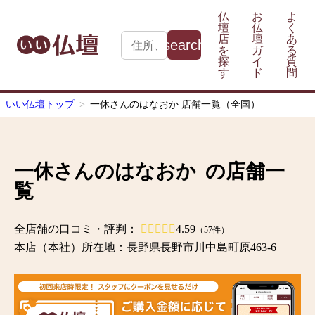
仏
お
よ
壇
仏
く
店
壇
あ
を
ガ
る
探
イ
質
す
ド
問
いい仏壇トップ
一休さんのはなおか 店舗一覧（全国）
一休さんのはなおか
の店舗一
覧
全店舗の口コミ・評判：
4.59
（57件）
本店（本社）所在地：長野県長野市川中島町原463-6