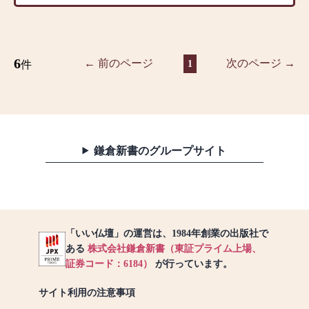
在来仏教を信仰する方であ
壇、伝統的な大型仏壇、金
位牌、念珠、線香、ローソ
に品揃え】
までを見渡すことができま
ればどなたでもお墓を建立
仏壇などを始め、常時200点
ク、香炉、神棚、掛軸、提
家具調デザインが特徴で洋
す。
できます。
ほどのお仏壇を取り揃えて
灯、フラワーアレンジメン
間にも置きやすいモダン仏
おります。また、毎日のお
ト、お神輿、地蔵ガーデニ
壇やタンスの上に置く上置
●天照寺墓地：長野市篠ノ井
6
参りに欠かせないお線香や
← 前のページ
次のページ →
ング石材、ペット墓、墓
件
1
仏壇、伝統的な大型仏壇、
小松原1805
ローソク、フラワーアレン
石、墓石用品、墓地・霊
金仏壇などを始め、常時200
川中島平を一望！眺望抜群
ジメントなどの小物商品の
園、庭灯篭、他
点ほどのお仏壇を取り揃え
の寺院墓地
品揃えも充実、専門店とし
◎営業時間9：30～18：00
ております。また、毎日の
長野市篠ノ井小松原の天照
て地域の皆様のご要望にお
※定休日 水曜日・第1第3火
お参りに欠かせないお線香
寺が管理する寺院墓地で
応えできるよう営業してお
曜日
やローソク、フラワーアレ
す。
ります。
鎌倉新書のグループサイト
ンジメントなどの小物商品
天照寺には、道元禅師御絵
【近隣の墓地情報】
の品揃えも充実していま
伝、羅漢堂の壁画、狩野探
【ご希望やお悩みをご相談
●エンゼルパーク上田：上田
す。
幽の立達磨軸、兆殿司の出
ください】
市小牧846
専門店として地域の皆様の
山釈迦軸など、
私たちは商品を販売するだ
一年中花と緑に囲まれたガ
ご要望にお応えできるよ
多くの優れた寺宝・美術作
けでなく、お客様のご供養
ーデンスタイルの公園墓地
う、商品情報に精通したア
品を所蔵しており、由緒あ
「いい仏壇」の運営は、1984年創業の出版社で
のお気持ちに寄り添いたい
小鳥がさえずり四季折々の
ドバイザーが常駐しており
る寺院として地域の方から
ある
株式会社鎌倉新書（東証プライム上場、
と思っております。
花と緑に囲まれた心癒され
ます。
も大切にされています。
証券コード：6184）
が行っています。
お客様のお話をお聞きでき
る環境空間の「エンゼルパ
墓地は見晴らしの良い高台
るよう、プロのアドバイザ
ーク」。
【店舗情報】
にあり、川中島平を一望で
サイト利用の注意事項
ーが丁寧に対応いたしま
充実した設備があり、専属
一休さんのはなおか 千曲店
きる素晴らしく景観を楽し
す。どうぞ、お気軽にお声