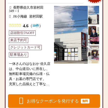
静かな霊苑
ト、お神輿、地蔵ガーデニ
金仏壇などを始め、常時200
参りに欠かせないお線香や
向台墓苑は、長野市富田の
ング石材、ペット墓、墓
長野県佐久市岩村田
点ほどのお仏壇を取り揃え
ローソク、フラワーアレン
緑に包まれた静かな山間に
349－1
石、墓石用品、墓地・霊
ております。また、毎日の
ジメントなどの小物商品の
あります。
JR小海線
岩村田駅
園、庭灯篭、他
お参りに欠かせないお線香
品揃えも充実、専門店とし
JR長野駅から飯綱高原、戸
◎営業時間9：30～18：00
やローソク、フラワーアレ
て地域の皆様のご要望にお
4.6
（
）
10件
隠高原方面へバードライン
定休日：水曜日・第1第3火
ンジメントなどの小物商品
応えできるよう営業してお
を通って10分ほど。
曜日
店頭割引5%OFF
の品揃えも豊富です。
ります。
陽当りが良く、自然豊かな
専門店として地域の皆様の
来店予約可
環境の霊苑です。
【近隣の墓地情報】
ご要望にお応えできるよ
【ご希望やお悩みをご相談
クレジットカード可
●専精寺墓地：長野県長野市
う、商品情報に精通したア
ください】
●真田霊園：長野市田子229
篠ノ井東福寺648
ドバイザーが常駐しており
駐車場あり
私たちは商品を販売するだ
田子池のほとりにある眺望
南長野運動公園近く 閑静な
ます。
けでなく、お客様のご供養
の素晴らしい霊園
住宅街に佇む寺院墓地
一休さんのはなおか 佐久店
のお気持ちに寄り添いたい
長野市田子、田子池のほと
專精寺墓地は、浄土真宗大
は、中山道沿いに所在し、
【店舗情報】
と思っております。
りの静かな環境に佇む真田
谷派 專精寺が管理する寺院
無料駐車場完備の仏壇・仏
一休さんのはなおか 上田店
お客様のお話をお聞きでき
霊園。
墓地です。
具・お墓の専門店です。
は、国道18号線沿いに所在
るよう、プロのアドバイザ
1250年を超える歴史を持つ
JR篠ノ井駅から車で10分、
充実した品揃えと丁寧な接
し、無料駐車場完備の仏
ーが丁寧に対応いたしま
曹洞宗寺院 地蔵院が管理す
南長野運動公園から近い閑
客を心がけております。家
壇・仏具・お墓の専門店で
す。どうぞ、お気軽にお声
る霊園です。
静な住宅街にあります。
具調デザインが特徴で洋間
す。
掛けください。
霊園の最上段からは、田子
專精寺では、一般墓、合同
にも置きやすいモダン仏壇
お得なクーポンを発行する
無料
池をはじめ長野市、須坂
墓をご案内しています。
やタンスの上に置く上置仏
◎取扱い商品仏壇、仏具、
【仏事に必要な商品を豊富
市、小布施町、菅平の山々