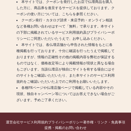
のガーデナーが毎日、園内
は、国道18号線沿いに所在
本サイトでは、クーポンを発行したお店で仏壇商品を購入
むことができます。
掛けください。
の清掃やお花の手入れを行
し、無料駐車場完備の仏
した方に、商品券を進呈するサービスを提供しております。ク
います。
壇・仏具・お墓の専門店で
ーポンの使い方については、こちらを参照ください。
●典厩寺墓地：長野市篠ノ井
【仏事に必要な商品を豊富
全区画永代供養付なので、
す。
クーポン発行・カタログ請求・来店予約・オンライン相談
杵淵1000
に品揃え】
管理をすべてお任せできる
◎取扱い商品仏壇、仏具、
など各種お問い合わせはすべて「無料」で承ります。本サイト
千曲川そば
家具調デザインが特徴で洋
ガーデンスタイルの総合霊
位牌、念珠、線香、ローソ
の下部に掲載されているサービス利用規約及びプライバシーポ
閑静な住宅地に佇む寺院墓
間にも置きやすいモダン仏
園です。
ク、香炉、神棚、掛軸、提
リシーにご同意いただいたうえで、お申し込みください。
地
壇やタンスの上に置く上置
開園時間内は、エンゼルパ
灯、フラワーアレンジメン
本サイトでは、各仏壇店舗から申告された情報をもとに各
典厩寺は、長野市篠ノ井杵
仏壇、伝統的な大型仏壇、
ークのスタッフが常駐。
ト、お神輿、地蔵ガーデニ
種掲載を行っております。十分に確認を行ったうえで掲載して
淵にある曹洞宗のお寺で
金仏壇などを始め、常時200
ング石材、ペット墓、墓
おりますが、情報の正確性その他の掲載内容を弊社が保証する
す。
点ほどのお仏壇を取り揃え
●旭霊園：上田市保野424
石、墓石用品、墓地・霊
ものではなく、価格改定等により掲載情報が現状と異なる場合
川中島の合戦で命を落とし
ております。また、毎日の
新区画増設、日当り良好
園、庭灯篭、他
もございます。当該仏壇店が独自にサイトを有する場合にはそ
た信玄の弟 典廐信繁縁（武
お参りに欠かせないお線香
新区画を増設し、周りの木
◎営業時間9：30～18：00
のサイトをご確認いただいたり、また本サイトのサービス利用
田信豊）ゆかりのお寺で、
やローソク、フラワーアレ
を取ったので、日当たりが
※定休日 水曜日・第1第3火
規約をご確認いただいた上でのご利用をお願いいたします。
両軍の戦死者の弔魂碑があ
ンジメントなどの小物商品
良い。
曜日
各種PRページや仏壇店舗ページで掲載している内容やその
ります。
の品揃えも充実していま
住職ご夫妻の人柄もよい霊
現状、独自キャンペーン等についてはお答えできない場合がご
す。敷地内には墓石展示場
園。
【近隣の墓地情報】
ざいます。予めご了承ください。
他にもご案内可能な霊園多
もございます。
●あんずの丘メモリアルパー
数ございますので、お気軽
●小牧山霊園： 長野県上田
ク：長野県千曲市森2670-4
にスタッフまでご相談くだ
専門店として地域の皆様の
市諏訪形1301
周辺は観光名所「あんずの
さいませ。
運営会社
ご要望にお応えできるよ
サービス利用規約
プライバシーポリシー
著作権・リンク・免責事項
上田市街が一望できる眺め
里」
提携・掲載のお問い合わせ
う、商品情報に精通したア
のよい霊園
あんずの里の観光地に囲ま