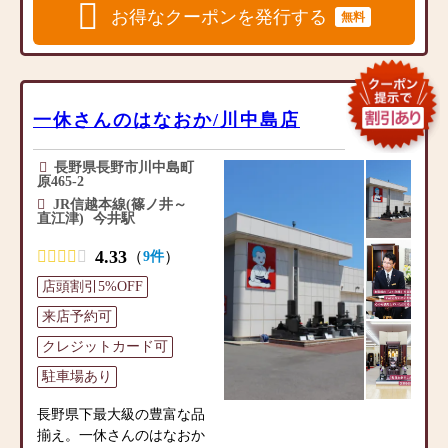
【仏事に必要な商品を豊富
囲気のお店を目指し、充実
お得なクーポンを発行する
無料
に品揃え】
した品揃えと丁寧な接客を
お線香やローソクなど日常
心がけております。家具調
的に利用する仏具をはじ
デザインが特徴で洋間にも
め、家具調デザインが特徴
置きやすいモダン仏壇やタ
で洋間にも置きやすいモダ
ンスの上に置く上置仏壇、
一休さんのはなおか/川中島店
ン仏壇やタンスの上に置く
伝統的な大型仏壇、金仏壇
上置仏壇、伝統的な大型仏
などを始め、常時200点ほど
長野県長野市川中島町
壇（金仏壇）なども取り揃
のお仏壇を取り揃えており
原465-2
えております。また、敷地
ます。また、毎日のお参り
JR信越本線(篠ノ井～
内には墓石展示場もござい
直江津)
今井駅
に欠かせないお線香やロー
ます。
ソク、フラワーアレンジメ
4.33
専門店として地域の皆様の
（
）
9件
ントなどの小物商品の品揃
ご要望にお応えできるよ
えも充実、専門店として地
店頭割引5%OFF
う、商品情報に精通したア
域の皆様のご要望にお応え
来店予約可
ドバイザーが常駐しており
できるよう営業しておりま
ます。
す。
クレジットカード可
駐車場あり
【店舗情報】
【ご希望やお悩みをご相談
一休さんのはなおか 長野店
ください】
長野県下最大級の豊富な品
◎取扱い商品仏壇、仏具、
私たちは商品を販売するだ
揃え。一休さんのはなおか
位牌、念珠、線香、ローソ