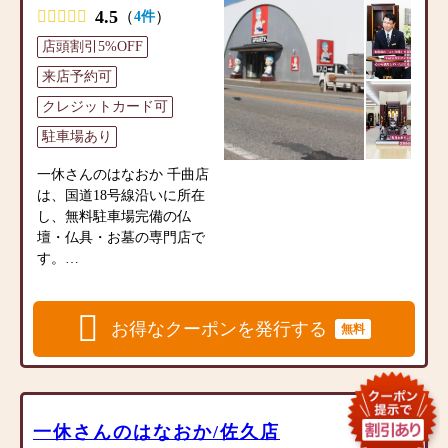
て地域の皆様のご要望にお
にスタッフまでご相談くだ
ト、お神輿、地蔵ガーデニ
4.5
お線香やローソク、フラワ
（
）
4件
応えできるよう営業してお
さいませ.
ング石材、ペット墓、墓
ーアレンジメントなどの小
ります。
店頭割引5%OFF
石、墓石用品、墓地・霊
物商品の品揃えも充実して
園、庭灯篭、他
来店予約可
います。
【ご希望やお悩みをご相談
◎営業時間9：30～18：00
専門店として地域の皆様の
ください】
クレジットカード可
定休日：水曜日・第1第3火
ご要望にお応えできるよ
私たちは商品を販売するだ
曜日
駐車場あり
う、商品情報に精通したア
けでなく、お客様のご供養
ドバイザーが常駐しており
のお気持ちに寄り添いたい
一休さんのはなおか 千曲店
【近隣の墓地情報】
ます。
と思っております。
は、国道18号線沿いに所在
●長野市霊園（浅川霊園）：
お客様のお話をお聞きでき
し、無料駐車場完備の仏
長野市浅川清水762
【店舗情報】
るよう、プロのアドバイザ
壇・仏具・お墓の専門店で
のどかな環境の公園風霊園
一休さんのはなおか 川中島
ーが丁寧に対応いたしま
す。
昭和48年に開園した広大な
店は、県道77号線沿いに所
す。どうぞ、お気軽にお声
充実した品揃えと丁寧な接
敷地の公営霊園。
在し無料駐車場完備。長野
掛けください。
客を心がけております。家
北長野駅から車で約10分、
県下最大級の豊富な品揃え
具調デザインが特徴で洋間
広い駐車場がありお車での
お得なクーポンを発行する
無料
を誇る仏壇・仏具・墓石の
【仏事に必要な商品を豊富
にも置きやすいモダン仏壇
来園が便利です。
専門店です。
に品揃え】
やタンスの上に置く上置仏
◎取扱い商品仏壇、仏具、
家具調デザインが特徴で洋
壇、伝統的な大型仏壇、金
●向台墓苑：長野市大字富田
位牌、念珠、線香、ローソ
間にも置きやすいモダン仏
仏壇などを始め、常時200点
547－1
ク、香炉、神棚、掛軸、提
壇やタンスの上に置く上置
ほどのお仏壇を取り揃えて
一休さんのはなおか/佐久店
日当たり良好！自然豊かで
灯、フラワーアレンジメン
仏壇、伝統的な大型仏壇、
おります。また、毎日のお